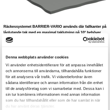
Räckessystemet BARRIER-VARIO används där fallkanter på
låglutande tak med en maximal taklutning på 10° behöver
säkras.
Räcket hålls på plats med ballastvikter av betong och
skapar en skyddande barriär runt riskområden med fallhöjd,
vilket ger ett optimalt fallskydd för alla som vistas på taket.
Denna webbplats använder cookies
Takkonstruktionens underlag saknar betydelse för infästningen
av räckessystemet, eftersom systemet inte kräver någon
Vi använder enhetsidentifierare för att anpassa innehållet
genomföring eller förankring i taket. Med detta system elimineras
och annonserna till användarna, tillhandahålla funktioner
behovet av takgenomföringar. Räckessystemet har utvecklats
för att analysera vår trafik. Vi vidarebefordrar även
för att möjliggöra en snabb och enkel installation.
sådana identifierare och annan information från din enhet
till de analysföretag som vi samarbetar med. Dessa kan i
Effektiv montering tack vare stolpavstånd på 2,5 meter
sin tur kombinera informationen med annan information
samt en praktisk lösning för hörnsektioner.
som du har tillhandahållit eller som de har samlat in när
Ingen påverkan på takets tätskiktsuppbyggnad tack vare
du har använt deras tjänster.
fotenheter med integrerat glidskikt.