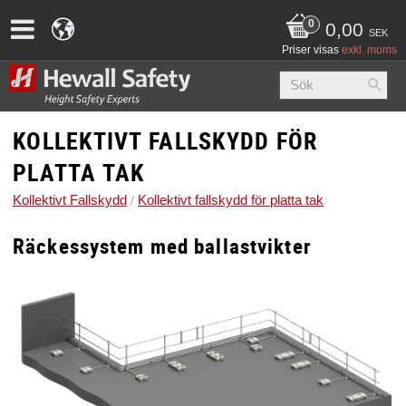
0,00
SEK
Priser visas
exkl. moms
KOLLEKTIVT FALLSKYDD FÖR
PLATTA TAK
Kollektivt Fallskydd
Kollektivt fallskydd för platta tak
Räckessystem med ballastvikter