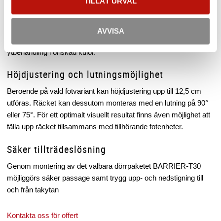
TILLÅT URVAL
Anpassning av färg
För att räckessystemet ska harmoniera med byggnadens
AVVISA
befintliga arkitektur kan det levereras med pulverlackerad
ytbehandling i önskad kulör.
Höjdjustering och lutningsmöjlighet
Beroende på vald fotvariant kan höjdjustering upp till 12,5 cm
utföras. Räcket kan dessutom monteras med en lutning på 90°
eller 75°. För ett optimalt visuellt resultat finns även möjlighet att
fälla upp räcket tillsammans med tillhörande fotenheter.
Säker tillträdeslösning
Genom montering av det valbara dörrpaketet BARRIER-T30
möjliggörs säker passage samt trygg upp- och nedstigning till
och från takytan
Kontakta oss för offert