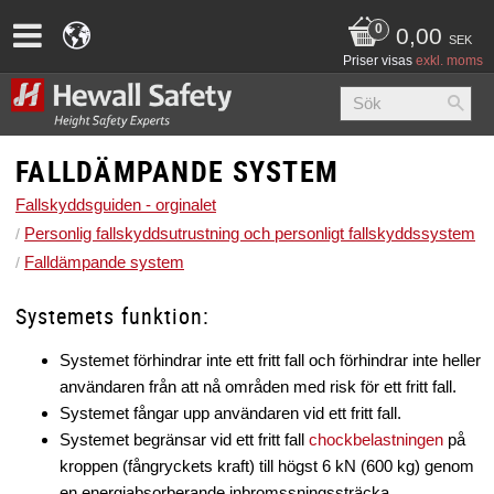
0,00
SEK
Priser visas
exkl. moms
FALLDÄMPANDE SYSTEM
Fallskyddsguiden - orginalet
Personlig fallskyddsutrustning och personligt fallskyddssystem
Falldämpande system
Systemets funktion:
Systemet förhindrar inte ett fritt fall och förhindrar inte heller
användaren från att nå områden med risk för ett fritt fall.
Systemet fångar upp användaren vid ett fritt fall.
Systemet begränsar vid ett fritt fall
chockbelastningen
på
kroppen (fångryckets kraft) till högst 6 kN (600 kg) genom
en energiabsorberande inbromssningssträcka.