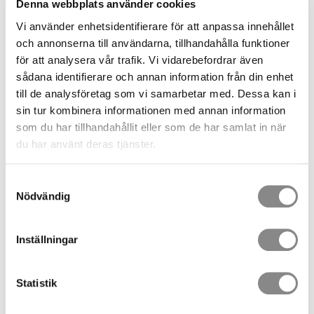
Denna webbplats använder cookies
strukturens minsta hållfasthet framgår i kopplingens
Vi använder enhetsidentifierare för att anpassa innehållet
bruksanvisning och kan variera från 12 kN - 18 kN (1200 kg -
och annonserna till användarna, tillhandahålla funktioner
1800 kg) beroende på användning.
för att analysera vår trafik. Vi vidarebefordrar även
Viktigt:
Fri höjd
är säkerhetsavståndet under användaren som
sådana identifierare och annan information från din enhet
ett falldämpande system kräver för att hinna bromsa in och
till de analysföretag som vi samarbetar med. Dessa kan i
stoppa ett fritt fall innan användaren slår i marken eller annat
sin tur kombinera informationen med annan information
hinder under användaren. Information om den fria höjden anges i
som du har tillhandahållit eller som de har samlat in när
kopplingens bruksanvisning, och anges antingen från
du har använt deras tjänster.
förankringspunkten eller från användarens fotnivå. Notera att
om förankringspunkten vid belastning deflekterar (utsträckning)
Samtyckesval
eller att den nedböjs eller på annat sätt gör den totala
Nödvändig
bromssträckan längre, måste detta adderas på den fria höjden.
Inställningar
Statistik