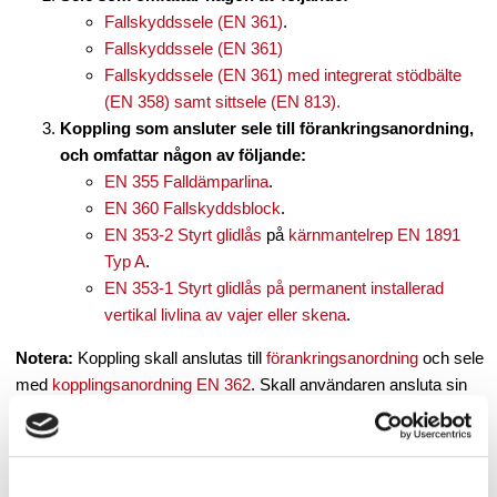
Fallskyddssele (EN 361)
.
Fallskyddssele (EN 361)
Fallskyddssele (EN 361) med integrerat stödbälte
(EN 358) samt sittsele (EN 813).
Koppling som ansluter sele till förankringsanordning,
och omfattar någon av följande:
EN 355 Falldämparlina
.
EN 360 Fallskyddsblock
.
EN 353-2 Styrt glidlås
på
kärnmantelrep EN 1891
Typ A
.
EN 353-1 Styrt glidlås på permanent installerad
vertikal livlina av vajer eller skena
.
Notera:
Koppling skall anslutas till
förankringsanordning
och sele
med
kopplingsanordning EN 362
.
Skall användaren ansluta sin
koppling med kopplingsanordning EN 362 direkt i en statisk
struktur som t.e.x ställningsrör, stegpinnar eller stag i
fackverksmast, och ej i EN 795 förankringsanordning, är det av
yttersta vikt att strukturens minsta hållfasthet beaktas. Krav på