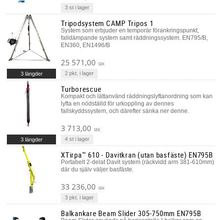
3 st i lager
Tripodsystem CAMP Tripos 1
System som erbjuder en temporär förankringspunkt,
falldämpande system samt räddningssystem. EN795/B,
EN360, EN1496/B
25 571,00
SEK
2 pkt. i lager
3 längder
Turborescue
Kompakt och lättanvänd räddningslyftanordning som kan
lyfta en nödställd för urkoppling av dennes
fallskyddssystem, och därefter sänka ner denne.
3 713,00
SEK
4 st i lager
3 längder
XTirpa™ 610 - Davitkran (utan basfäste) EN795B
Portabelt 2-delat Davit system (räckvidd arm 381-610mm)
där du själv väljer basfäste.
33 236,00
SEK
3 pkt. i lager
Balkankare Beam Slider 305-750mm EN795B