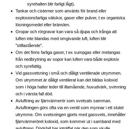
syrehalten blir farligt lågt).
Tankar och cisterner som använts för brand eller
explosionsfarliga vätskor, gaser eller pulver, t ex organiska
lösningsmedel eller bränslen.
Gropar och rörgravar kan vara så djupa och trånga att
luften inte blandas med omgivande luft, luften blir
”stillastående”.
Om det finns farliga gaser, t ex sumpgas eller metangas
från nedbrytning av sopor kan luften vara både explosiv
och syrefattig.
Vid gassvetsning i små och dåligt ventilerade utrymmen.
Om utrymmet är dåligt ventilerat kan det bildas koloxid
som i höga halter leder till illamående, huvudvärk, svimning
och i värsta fall död.
Avluftning av fjärrvärmerör som svetsats samman.
Avluftningen görs ofta via en ventil som mynnar i ett slutet
utrymme. Om svetsningen gjorts med gassvets, innehåller
fjärrvärmeröret koloxid, som kommer ut i samband med
avluftning. Dödsfall har inträffat när den som skulle