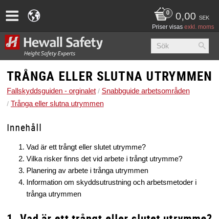
0,00
SEK
Priser visas
exkl. moms
TRÅNGA ELLER SLUTNA UTRYMMEN
Fallskyddsguiden - orginalet
Snabbguide arbetsområden
Trånga eller slutna utrymmen
Innehåll
Vad är ett trångt eller slutet utrymme?
Vilka risker finns det vid arbete i trångt utrymme?
Planering av arbete i trånga utrymmen
Information om skyddsutrustning och arbetsmetoder i
trånga utrymmen
1. Vad är ett trångt eller slutet utrymme?