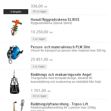
336,00
SEK
34 st i lager
4 längder
Huvud/Ryggradsskena SLIXSS
Ryggradsskena (Spinal Splint).
10 250,00
SEK
1 st i lager
Person- och materialvinsch PLW 30m
Vinsch för transport av person eller material max 300 kg.
25 851,00
SEK
1 st i lager
Räddnings och evakueringssele Angel
Triangelsele med kompakt design, idealisk för
teamräddning och evakuering av nödställd från höjd.
1 701,00
SEK
10 st i lager
Räddningslyftanordning - Tripos Lift
Räddningslyftanordning för 1 person max 150kg.