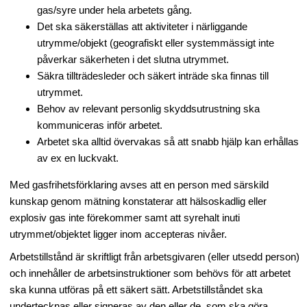
gas/syre under hela arbetets gång.
Det ska säkerställas att aktiviteter i närliggande
utrymme/objekt (geografiskt eller systemmässigt inte
påverkar säkerheten i det slutna utrymmet.
Säkra tillträdesleder och säkert inträde ska finnas till
utrymmet.
Behov av relevant personlig skyddsutrustning ska
kommuniceras inför arbetet.
Arbetet ska alltid övervakas så att snabb hjälp kan erhållas
av ex en luckvakt.
Med gasfrihetsförklaring avses att en person med särskild
kunskap genom mätning konstaterar att hälsoskadlig eller
explosiv gas inte förekommer samt att syrehalt inuti
utrymmet/objektet ligger inom accepteras nivåer.
Arbetstillstånd är skriftligt från arbetsgivaren (eller utsedd person)
och innehåller de arbetsinstruktioner som behövs för att arbetet
ska kunna utföras på ett säkert sätt. Arbetstillståndet ska
undertecknas eller signeras av den eller de som ska göra