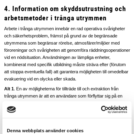
4. Information om skyddsutrustning och
arbetsmetoder i trånga utrymmen
Arbete i trånga utrymmen innebär en rad operativa svårigheter
och säkerhetsproblem, främst på grund av de begränsade
utrymmena som begränsar rörelse, atmosfärer/miljöer med
föroreningar och svårigheten att genomföra räddningsoperationer
vid en nödsituation. Användningen av lämpliga enheter,
kombinerat med specifik utbildning måste sträva efter (förutom
att stoppa eventuella fall) att garantera möjligheten till omedelbar
evakuering vid en olycka eller skada.
Alt 1
. En av möjligheterna för tillträde till och extraktion från
trånga utrymmen är att en användare som förflyttar sig på en
stabil stege har en fallskyddssele EN 361 inkopplad i ett
fallskyddsblock EN 360 med integrerad räddningslyftanordning
EN 1496 Klass B monterat på en Tripod eller Davit-system EN
795 Typ B. Denna konfiguration erbjuder både ett falldämpande
Denna webbplats använder cookies
system samt ett räddningssystem som möjliggör extraktion av