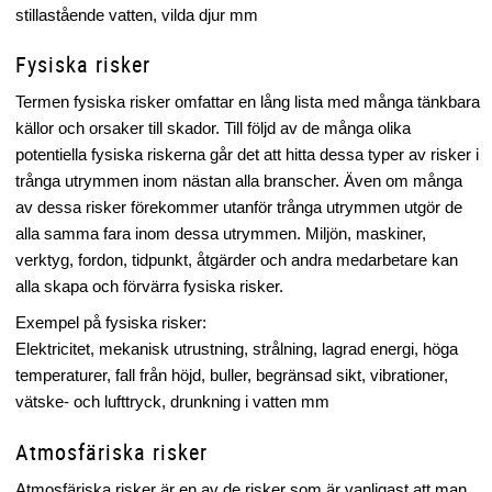
stillastående vatten, vilda djur mm
Fysiska risker
Termen fysiska risker omfattar en lång lista med många tänkbara
källor och orsaker till skador. Till följd av de många olika
potentiella fysiska riskerna går det att hitta dessa typer av risker i
trånga utrymmen inom nästan alla branscher. Även om många
av dessa risker förekommer utanför trånga utrymmen utgör de
alla samma fara inom dessa utrymmen. Miljön, maskiner,
verktyg, fordon, tidpunkt, åtgärder och andra medarbetare kan
alla skapa och förvärra fysiska risker.
Exempel på fysiska risker:
Elektricitet, mekanisk utrustning, strålning, lagrad energi, höga
temperaturer, fall från höjd, buller, begränsad sikt, vibrationer,
vätske- och lufttryck, drunkning i vatten mm
Atmosfäriska risker
Atmosfäriska risker är en av de risker som är vanligast att man