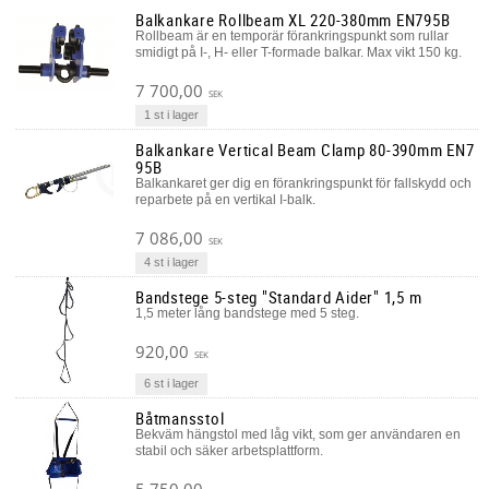
Balkankare Rollbeam XL 220-380mm EN795B
Rollbeam är en temporär förankringspunkt som rullar
smidigt på I-, H- eller T-formade balkar. Max vikt 150 kg.
7 700,00
SEK
1 st i lager
Balkankare Vertical Beam Clamp 80-390mm EN7
95B
Balkankaret ger dig en förankringspunkt för fallskydd och
reparbete på en vertikal I-balk.
7 086,00
SEK
4 st i lager
Bandstege 5-steg "Standard Aider" 1,5 m
1,5 meter lång bandstege med 5 steg.
920,00
SEK
6 st i lager
Båtmansstol
Bekväm hängstol med låg vikt, som ger användaren en
stabil och säker arbetsplattform.