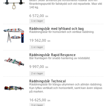
Beam Slider används på horisontella I-balkar som en
förankringspunkt för fallskydd och vid reparbete. Max vikt
140 kg.
6 572,00
SEK
1 st i lager
Räddningsbår med lyftband och bag
Räddningsbår för horisontell och vertikal räddning.
19 562,00
SEK
1 st i lager
Räddningsbår Rapid Responce
Bår framtagen för snabb hantering av nödställd.
9 997,00
SEK
2 st i lager
Räddningsbår Technical
Räddningsbår för trånga utrymmen och allmän räddning.
Kan lyftas vertikalt och horisontellt, samt kan även släpas
på marken.
16 625,00
SEK
3 st i lager