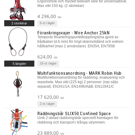
Ergonomisk och mycket bekväm sele för universalbruk.
Max vikt 150 kg. (2 storlekar)
4 296,00
SEK
6 st i lager
2 storlekar
Förankringsvajer - Wire Anchor 25kN
Temporär förankringspunkt/kopplingslina gjord av
trådkabel (d.6 mm) för högt skärmotstånd och extrem
hållbarhet (max 2 användare). EN354, EN795B
624,00
SEK
19 st i lager
5 längder
Multifunktionsanordning - MARK Robin Hub
Multifunktionsanordning för räddning, evakuering och
reparbete. Max vikt (225 kg) 2 personer. (rep säljs
separat). EN341/1A, EN1496/A&B, EN12841/C
17 620,00
SEK
2 st i lager
Räddningsbår SLIX50 Confined Space
Unik 2-delad räddningsbår speciellt framtagen för
räddning och transport i trånga utrymmen.
23 889,00
SEK