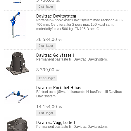
5 750,00
SEK
0 st i lager
Davitrac Davitsystem
Portabelt & hopvikbart Davit system med räckvidd 400-
700 mm. Certifierat för 2 pers max 150 kg/st samt
materiallyft max 500 kg. EN795 B och C
26 584,00
SEK
2 st i lager
Davitrac Golvfäste 1
Permanent basfäste till Davitrac Davitsystem.
8 399,00
SEK
12 st i lager
Davitrac Portabel H-bas
Bärbart och självstabiliserande H-basfäste till Davitrac
Davitsystem.
14 154,00
SEK
1 st i lager
Davitrac Väggfäste 1
Permanent basfäste till Davitrac Davitsystem.