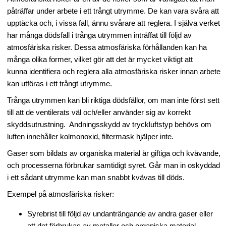
påträffar under arbete i ett trångt utrymme. De kan vara svåra att
upptäcka och, i vissa fall, ännu svårare att reglera. I själva verket
har många dödsfall i trånga utrymmen inträffat till följd av
atmosfäriska risker. Dessa atmosfäriska förhållanden kan ha
många olika former, vilket gör att det är mycket viktigt att
kunna identifiera och reglera alla atmosfäriska risker innan arbete
kan utföras i ett trångt utrymme.
Trånga utrymmen kan bli riktiga dödsfällor, om man inte först sett
till att de ventilerats väl och/eller använder sig av korrekt
skyddsutrustning. Andningsskydd av tryckluftstyp behövs om
luften innehåller kolmonoxid, filtermask hjälper inte.
Gaser som bildats av organiska material är giftiga och kvävande,
och processerna förbrukar samtidigt syret. Går man in oskyddad
i ett sådant utrymme kan man snabbt kvävas till döds.
Exempel på atmosfäriska risker:
Syrebrist till följd av undanträngande av andra gaser eller
att det förbrukas av metaller och organiska material.