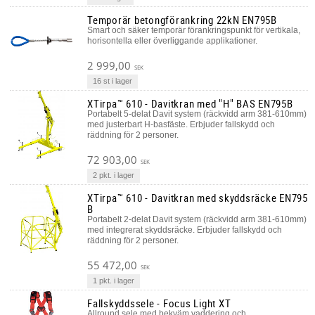
Temporär betongförankring 22kN EN795B
Smart och säker temporär förankringspunkt för vertikala,
horisontella eller överliggande applikationer.
2 999,00
SEK
16 st i lager
XTirpa™ 610 - Davitkran med "H" BAS EN795B
Portabelt 5-delat Davit system (räckvidd arm 381-610mm)
med justerbart H-basfäste. Erbjuder fallskydd och
räddning för 2 personer.
72 903,00
SEK
2 pkt. i lager
XTirpa™ 610 - Davitkran med skyddsräcke EN795
B
Portabelt 2-delat Davit system (räckvidd arm 381-610mm)
med integrerat skyddsräcke. Erbjuder fallskydd och
räddning för 2 personer.​
55 472,00
SEK
1 pkt. i lager
Fallskyddssele - Focus Light XT
Allround sele med bekväm vaddering och