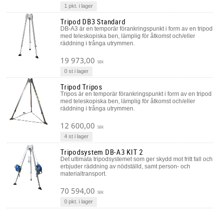
1 pkt. i lager
Tripod DB3 Standard
DB-A3 är en temporär förankringspunkt i form av en tripod
med teleskopiska ben, lämplig för åtkomst och/eller
räddning i trånga utrymmen.
19 973,00
SEK
0 st i lager
Tripod Tripos
Tripos är en temporär förankringspunkt i form av en tripod
med teleskopiska ben, lämplig för åtkomst och/eller
räddning i trånga utrymmen.
12 600,00
SEK
4 st i lager
Tripodsystem DB-A3 KIT 2
Det ultimata tripodsystemet som ger skydd mot fritt fall och
erbjuder räddning av nödställd, samt person- och
materialtransport.
70 594,00
SEK
0 pkt. i lager