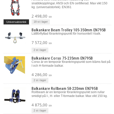
snabbkopplingar. ANSI och EN certifierad. Max vikt 150
kg. (universalstorlek). EN361
2 498,00
SEK
18 st i lager
Universalstorlek
Balkankare Beam Trolley 105-350mm EN795B
Lättförflyttad förankringspunkt för horisontell I-balk.
7 572,00
SEK
2 st i lager
Balkankare Corso 75-235mm EN795B
Corso är en temporär förankringspunkt som kläms fast på
I och H-formade balkar.
4 286,00
SEK
2 st i lager
Balkankare Rollbeam 58-220mm EN795B
Rollbeam är en temporär förankringspunkt som rullar
smidigt på I-, H- eller T-formade balkar. Max vikt 150 kg.
4 875,00
SEK
2 st i lager