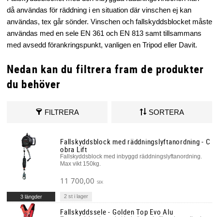
då användas för räddning i en situation där vinschen ej kan
användas, tex går sönder. Vinschen och fallskyddsblocket måste
användas med en sele EN 361 och EN 813 samt tillsammans
med avsedd förankringspunkt, vanligen en Tripod eller Davit.
Nedan kan du filtrera fram de produkter
du behöver
FILTRERA
SORTERA
Fallskyddsblock med räddningslyftanordning - C
obra Lift
Fallskyddsblock med inbyggd räddningslyftanordning.
Max vikt 150kg.
11 700,00
SEK
2 st i lager
3 längder
Fallskyddssele - Golden Top Evo Alu