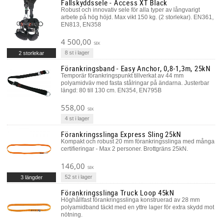
Fallskyddssele - Access XT Black
Robust och innovativ sele för alla typer av långvarigt
arbete på hög höjd. Max vikt 150 kg. (2 storlekar). EN361,
EN813, EN358
4 500,00
SEK
8 st i lager
2 storlekar
Förankringsband - Easy Anchor, 0,8-1,3m, 25kN
Temporär förankringspunkt tillverkat av 44 mm
polyamidväv med fasta stålringar på ändarna. Justerbar
längd: 80 till 130 cm. EN354, EN795B
558,00
SEK
4 st i lager
Förankringsslinga Express Sling 25kN
Kompakt och robust 20 mm förankringsslinga med många
certifieringar - Max 2 personer. Brottgräns 25kN.
146,00
SEK
52 st i lager
3 längder
Förankringsslinga Truck Loop 45kN
Höghållfast förankringsslinga konstruerad av 28 mm
polyamidband täckt med en yttre lager för extra skydd mot
nötning.