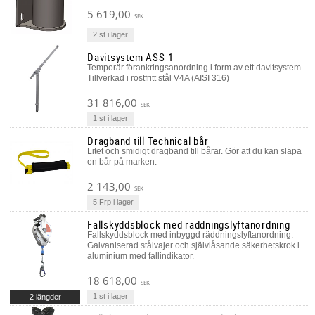
5 619,00
SEK
2 st i lager
Davitsystem ASS-1
Temporär förankringsanordning i form av ett davitsystem.
Tillverkad i rostfritt stål V4A (AISI 316)
31 816,00
SEK
1 st i lager
Dragband till Technical bår
Litet och smidigt dragband till bårar. Gör att du kan släpa
en bår på marken.
2 143,00
SEK
5 Frp i lager
Fallskyddsblock med räddningslyftanordning
Fallskyddsblock med inbyggd räddningslyftanordning.
Galvaniserad stålvajer och självlåsande säkerhetskrok i
aluminium med fallindikator.
18 618,00
SEK
1 st i lager
2 längder