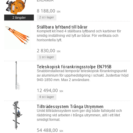
EN1496/A
8 188,00
SEK
2 st i lager
2 längder
Ställbara lyftband till bårar
Komplett kit med 4 ställbara lyftband och karbiner för
smidig inställning vid lyft av bårar. För vertikala och
horisontella lyft.
2 830,00
SEK
1 st i lager
Teleskopisk förankringsstolpe EN795B
Snabbinstallerad temporär teleskopisk förankringspunkt
av aluminium för upp/nedstigning i schakt. Justerbar höjd
940-1850 mm. Max 2 användare.
12 494,00
SEK
4 st i lager
Tillträdessystem Trånga Utrymmen
Unikt tillträdessystem som ger dig både fallskydd och
räddning vid arbeten i trånga utrymmen, allt i ett litet
smidigt format.
54 488,00
SEK