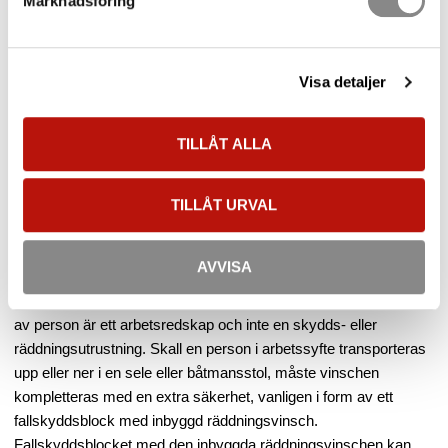
Marknadsföring
795 Typ B. En vajerstege ger ej den stabilitet som vanliga stegar
erbjuder, utan tenderar att svaja och röra sig under förflyttning.
Där är en räddningslyftanordning EN 1496 Klass A som vevas
Visa detaljer
baklänges när användaren förflyttar sig ett bra hjälpmedel för
ökad stabilitet. Systemet erbjuder både ett falldämpande system
samt ett räddningssystem som möjliggör extraktion av
TILLÅT ALLA
användaren vid en nödsituation.
Notera:
vid transport av en person i arbetssyfte (dvs ej räddning
TILLÅT URVAL
som faller under EN 1496) faller det under maskindirektivet
2006/42/EG då lyft och/eller sänkning ej finns i direktivet
AVVISA
2016/425 som styr personlig skyddsutrustning.
I maskindirektivet 2006/42/EG framgår att en vinsch för transport
av person är ett arbetsredskap och inte en skydds- eller
räddningsutrustning. Skall en person i arbetssyfte transporteras
upp eller ner i en sele eller båtmansstol, måste vinschen
kompletteras med en extra säkerhet, vanligen i form av ett
fallskyddsblock med inbyggd räddningsvinsch.
Fallskyddsblocket med den inbyggda räddningsvinschen kan