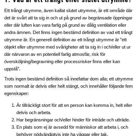
Ett trångt utrymme, även kallat slutet utrymme, är ett område där
det är svårt att ta sig in och ut på grund av begränsade öppningar
eller där luften kan vara farlig på grund av dålig ventilation eller
andra ämnen. Det finns ingen bestämd definition av vad ett trångt
utrymme är. En generell definition av ett trångt utrymme är ”ett
objekt eller utrymme med svårigheter att ta sig in i och/eller ut ur
där närvaron av en potentiell farlig atmosfär, risk för
översköljning/begravning eller processrisker finns eller kan
uppstå”.
Trots ingen bestämd definition så innefattar dom alla; ett utrymme
som normalt är delvis eller helt stängt, och innehåller följande fem
egenskaper:
Är tillräckligt stort för att en person kan komma in, helt eller
delvis och arbeta.
Har begränsningar och/eller hinder för inträde och utträde.
En plats som ej är avsedd för människor att arbeta i, och
behöver nödvändigtvis inte ha väggar eller tak.