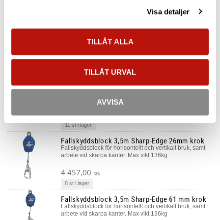
11 700,00
SEK
Visa detaljer
2 st i lager
3 längder
Fallskyddsblock 6m Cobra
Lättviktsblock med vävband.
TILLÅT ALLA
4 499,00
SEK
8 st i lager
TILLÅT URVAL
Fallskyddsblock 2m Cobra
Superlätt fallskyddsblock med vävband. Godkänd för bruk
i fallfaktor 2 (förankrad i fotnivå)
AVVISA
1 955,00
SEK
11 st i lager
Fallskyddsblock 3,5m Sharp-Edge 26mm krok
Fallskyddsblock för horisontellt och vertikalt bruk, samt
arbete vid skarpa kanter. Max vikt 136kg
4 457,00
SEK
8 st i lager
Fallskyddsblock 3,5m Sharp-Edge 61 mm krok
Fallskyddsblock för horisontellt och vertikalt bruk, samt
arbete vid skarpa kanter. Max vikt 136kg