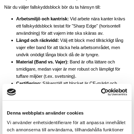
När du väljer fallskyddsblock bör du ta hänsyn till:
Arbetsmiljö och kantrisk:
Vid arbete nära kanter krävs
ett fallskyddsblock testat för "Sharp Edge" (horisontell
användning) för att vajern inte ska skäras av.
Längd och räckvidd:
Välj ett block med tillräckligt lång
vajer eller band för att täcka hela arbetsområdet, men
undvik onödigt långa block då de är tyngre.
Material (Band vs. Vajer):
Band är ofta lättare och
smidigare, medan vajer är mer robust och lämpligt för
tuffare miljöer (t.ex. svetsning).
Certifiering:
Säkerställ att blocket är CE-märkt och
uppfyller gällande EN-standarder. Alla våra block uppfyller
minst EN 360.
Denna webbplats använder cookies
Tillbehör
Vi använder enhetsidentifierare för att anpassa innehållet
och annonserna till användarna, tillhandahålla funktioner