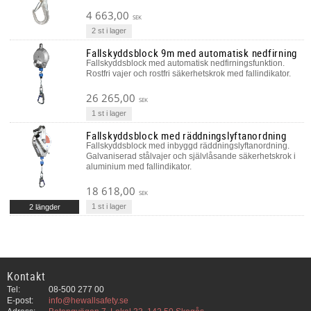
4 663,00
SEK
2 st i lager
Fallskyddsblock 9m med automatisk nedfirning
Fallskyddsblock med automatisk nedfirningsfunktion.
Rostfri vajer och rostfri säkerhetskrok med fallindikator.
26 265,00
SEK
1 st i lager
Fallskyddsblock med räddningslyftanordning
Fallskyddsblock med inbyggd räddningslyftanordning.
Galvaniserad stålvajer och självlåsande säkerhetskrok i
aluminium med fallindikator.
18 618,00
SEK
1 st i lager
2 längder
Kontakt
Tel:
08-500 277 00
E-post:
info@hewallsafety.se