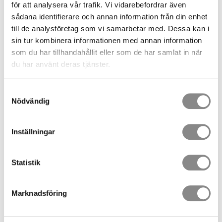
för att analysera vår trafik. Vi vidarebefordrar även
sådana identifierare och annan information från din enhet
FILTRERA
SORTERA
till de analysföretag som vi samarbetar med. Dessa kan i
sin tur kombinera informationen med annan information
Fallskyddsblock Cobra Sharp-Edge
som du har tillhandahållit eller som de har samlat in när
Fallskyddsblock för horisontellt och vertikalt bruk. Max vikt
du har använt deras tjänster.
120kg.
6 967,00
SEK
Samtyckesval
Nödvändig
10 st i lager
4 längder
Fallskyddsblock Sharp-Edge 26mm krok
Fallskyddsblock för horisontellt och vertikalt bruk, samt
Inställningar
arbete vid skarpa kanter. Galvaniserad vajer. Max vikt
136kg.
6 741,00
SEK
Statistik
2 st i lager
3 längder
Fallskyddsblock med räddningslyftanordning - C
obra Lift
Marknadsföring
Fallskyddsblock med inbyggd räddningslyftanordning.
Max vikt 150kg.