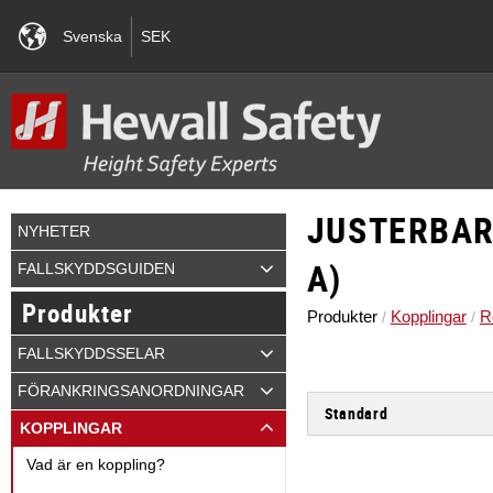
Svenska
SEK
JUSTERBAR
NYHETER
A)
FALLSKYDDSGUIDEN
Produkter
Produkter
Kopplingar
R
FALLSKYDDSSELAR
FÖRANKRINGSANORDNINGAR
Standard
KOPPLINGAR
EN 341 Typ 2 - Manuella 
Vad är en koppling?
EN 353-2 - Styrt glidlås p