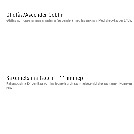
Glidlås/Ascender Goblin
Glidlås och uppstigningsanordning (ascender) med låsfunktion. Med skruvkarbin 1455.
Säkerhetslina Goblin - 11mm rep
Fallstoppslina för vertikalt och horisontellt bruk samt arbete vid skarpa kanter. Komplett
rep.