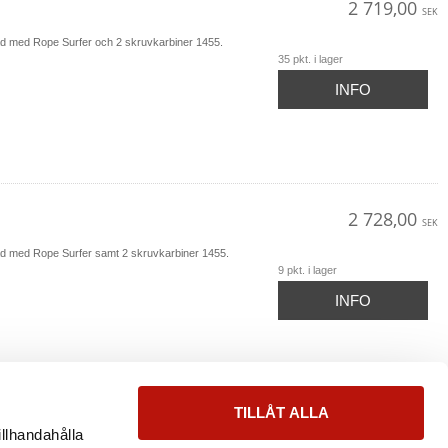
2 719,00
SEK
ad med Rope Surfer och 2 skruvkarbiner 1455.
35 pkt. i lager
INFO
2 728,00
SEK
tad med Rope Surfer samt 2 skruvkarbiner 1455.
9 pkt. i lager
INFO
TILLÅT ALLA
illhandahålla