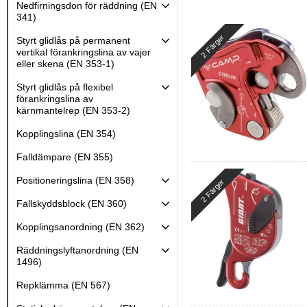
kärnman
Nedfirningsdon för räddning (EN
341)
EN 12841 Typ A - Repjus
anordning (back-up
2 Färger
Styrt glidlås på permanent
EN 12841 Typ B - R
vertikal förankringslina av vajer
Uppstigningsanordning (
eller skena (EN 353-1)
Visa fler
Styrt glidlås på flexibel
förankringslina av
kärnmantelrep (EN 353-2)
Kopplingslina (EN 354)
Falldämpare (EN 355)
Positioneringslina (EN 358)
2 Färger
Fallskyddsblock (EN 360)
Kopplingsanordning (EN 362)
Räddningslyftanordning (EN
1496)
Repklämma (EN 567)