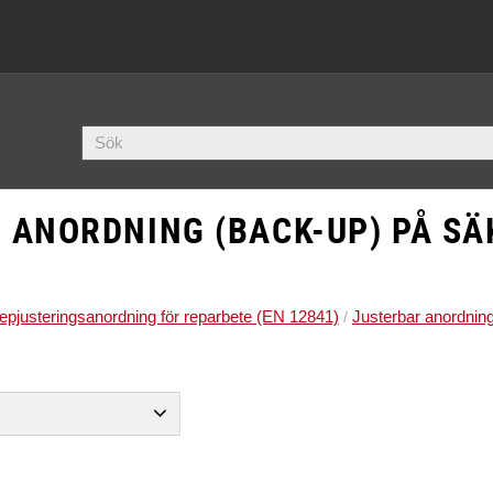
 ANORDNING (BACK-UP) PÅ SÄ
epjusteringsanordning för reparbete (EN 12841)
Justerbar anordnin
nedfirningsdon för räddning.
1
å flexibel förankringslina av