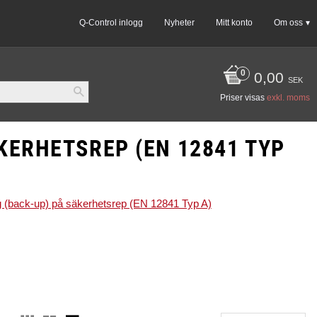
Q-Control inlogg
Nyheter
Mitt konto
Om oss
0,00
SEK
Priser visas
exkl. moms
KERHETSREP (EN 12841 TYP
g (back-up) på säkerhetsrep (EN 12841 Typ A)