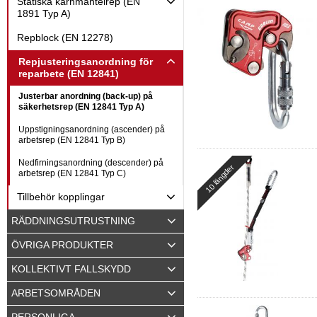
Statiska kärnmantelrep (EN
1891 Typ A)
Repblock (EN 12278)
Repjusteringsanordning för
reparbete (EN 12841)
Justerbar anordning (back-up) på
säkerhetsrep (EN 12841 Typ A)
Uppstigningsanordning (ascender) på
arbetsrep (EN 12841 Typ B)
Nedfirningsanordning (descender) på
10 längder
arbetsrep (EN 12841 Typ C)
Tillbehör kopplingar
RÄDDNINGSUTRUSTNING
ÖVRIGA PRODUKTER
KOLLEKTIVT FALLSKYDD
ARBETSOMRÅDEN