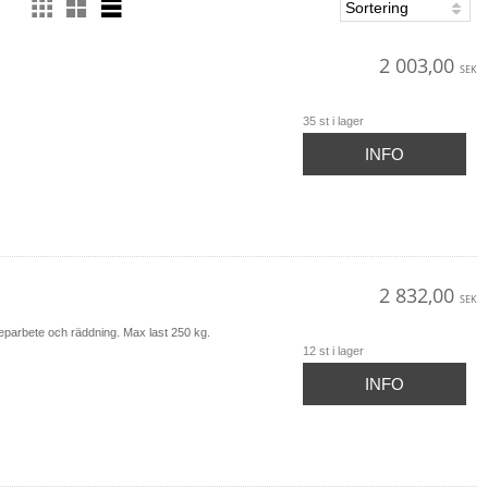
2 003,00
SEK
35 st i lager
INFO
2 832,00
SEK
parbete och räddning. Max last 250 kg.
12 st i lager
INFO