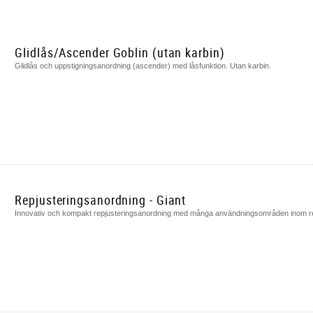
telrep.
5
teringsanordning: Justerbar
) på säkerhetsrep.
6
Glidlås/Ascender Goblin (utan karbin)
epjusteringsanordning:
ascender) på arbetsrep.
6
Glidlås och uppstigningsanordning (ascender) med låsfunktion. Utan karbin.
Repjusteringsanordning - Giant
Innovativ och kompakt repjusteringsanordning med många användningsområden inom re