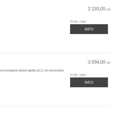
2 235,00
SEK
35 pkt. i lager
INFO
3 094,00
SEK
 med borttagbart låsbart glidlås på 11 mm semistatiskt
11 pkt. i lager
INFO