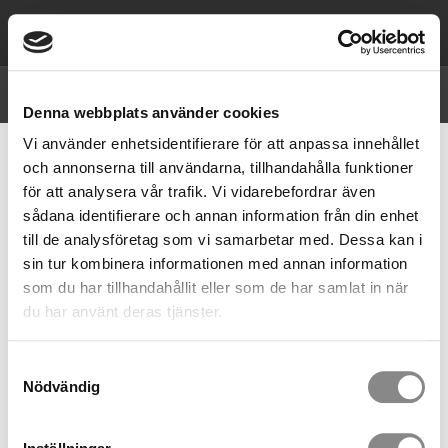
0,00
SEK
Priser visas
exkl. moms
Denna webbplats använder cookies
Vi använder enhetsidentifierare för att anpassa innehållet
AUTOMATISKT NEDFIRNINGSDON
och annonserna till användarna, tillhandahålla funktioner
FÖR RÄDDNING (EN 341 TYP 1)
för att analysera vår trafik. Vi vidarebefordrar även
sådana identifierare och annan information från din enhet
Produkter
Kopplingar
Nedfirningsdon för räddning (EN 341)
till de analysföretag som vi samarbetar med. Dessa kan i
Automatiskt nedfirningsdon för räddning (EN 341 Typ 1)
sin tur kombinera informationen med annan information
som du har tillhandahållit eller som de har samlat in när
du har använt deras tjänster.
FILTRERA
SORTERA
Samtyckesval
Multifunktionsanordning - MARK Robin Hub
Nödvändig
Multifunktionsanordning för räddning, evakuering och
reparbete. Max vikt (225 kg) 2 personer. (rep säljs
separat). EN341/1A, EN1496/A&B, EN12841/C