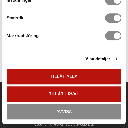
Inställningar
17 620,00
SEK
2 st i lager
Statistik
Fallskyddsblock 9m med automatisk nedfirning
Fallskyddsblock med automatisk nedfirningsfunktion.
Rostfri vajer och rostfri säkerhetskrok med fallindikator.
Marknadsföring
26 265,00
SEK
1 st i lager
Visa detaljer
TILLÅT ALLA
Kontakt
TILLÅT URVAL
Tel:
08-500 277 00
E-post:
info@hewallsafety.se
Adress:
Betongvägen 7, Lokal 33, 142 50 Skogås
AVVISA
Copyright © Hewall Safety Sweden AB