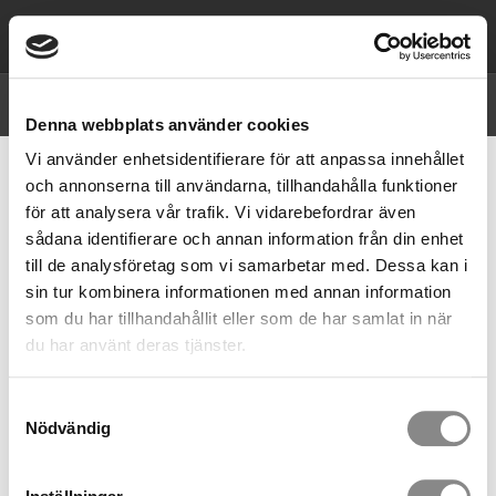
0,00
SEK
Priser visas
exkl. moms
Denna webbplats använder cookies
Vi använder enhetsidentifierare för att anpassa innehållet
STÖDBÄLTE (EN 358)
och annonserna till användarna, tillhandahålla funktioner
Produkter
Fallskyddsselar
Stödbälte (EN 358)
för att analysera vår trafik. Vi vidarebefordrar även
sådana identifierare och annan information från din enhet
Stödbälte - Easy Belt - EN358
till de analysföretag som vi samarbetar med. Dessa kan i
Stödbälte lämpligt för hindrande system
sin tur kombinera informationen med annan information
667,00
som du har tillhandahållit eller som de har samlat in när
SEK
du har använt deras tjänster.
2 st i lager
2 storlekar
Samtyckesval
Nödvändig