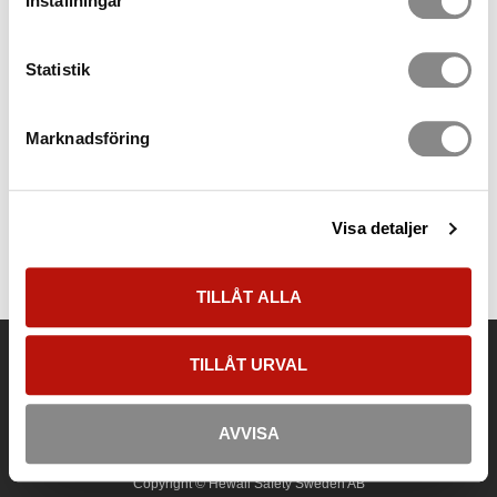
Inställningar
Statistik
Marknadsföring
Visa detaljer
TILLÅT ALLA
Kontakt
TILLÅT URVAL
Tel:
08-500 277 00
E-post:
info@hewallsafety.se
Adress:
Betongvägen 7, Lokal 33, 142 50 Skogås
AVVISA
Copyright © Hewall Safety Sweden AB