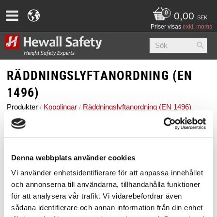
0,00
SEK
Priser visas
exkl. moms
RÄDDNINGSLYFTANORDNING (EN
1496)
Produkter
Kopplingar
Räddningslyftanordning (EN 1496)
Behöver du kunna sänka också eller bara
lyfta?
Denna webbplats använder cookies
Vi använder enhetsidentifierare för att anpassa innehållet
EN 1496 Klass A Räddningslyftanordning (lyfta)
och annonserna till användarna, tillhandahålla funktioner
för att analysera vår trafik. Vi vidarebefordrar även
EN 1496 Klass B Räddningslyftanordning (lyfta och
sådana identifierare och annan information från din enhet
sänka)