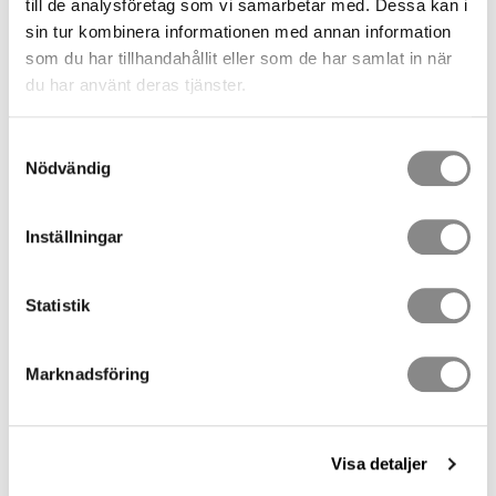
till de analysföretag som vi samarbetar med. Dessa kan i
sin tur kombinera informationen med annan information
som du har tillhandahållit eller som de har samlat in när
du har använt deras tjänster.
FILTRERA
SORTERA
Samtyckesval
Fallskyddsblock med räddningslyftanordning - C
Nödvändig
obra Lift
Fallskyddsblock med inbyggd räddningslyftanordning.
Max vikt 150kg.
Inställningar
11 700,00
SEK
2 st i lager
3 längder
Statistik
Multifunktionsanordning - MARK Robin Hub
Multifunktionsanordning för räddning, evakuering och
reparbete. Max vikt (225 kg) 2 personer. (rep säljs
separat). EN341/1A, EN1496/A&B, EN12841/C
Marknadsföring
17 620,00
SEK
2 st i lager
Fallskyddsblock med räddningslyftanordning
Visa detaljer
Fallskyddsblock med inbyggd räddningslyftanordning.