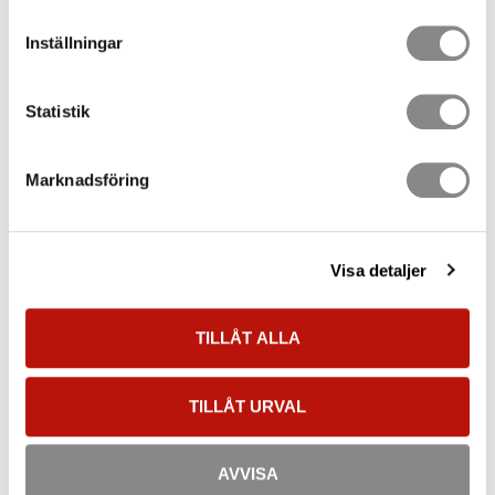
Antal
st
Inställningar
KÖP
Statistik
Lagerstatus
110 st i lager
Artikelnr
0934
Marknadsföring
Vikt
0,081 kg
Tillverkare
CAMP Safety
Dokument
Visa detaljer
Datablad [8]
Datablad [10]
TILLÅT ALLA
Bruksanvisning
Försäkran om överensstämmelse (CE) [8]
TILLÅT URVAL
Försäkran om överensstämmelse (CE) [10]
Visa alla produkter från CAMP Safety
AVVISA