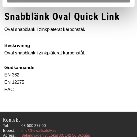
Snabblänk Oval Quick Link
Oval snabblänk i zinkpläterat karbonstål.
Beskrivning
Oval snabblänk i zinkpläterat karbonstål.
Godkännande
EN 362
EN 12275
EAC
Kontakt
Tel:
08-500 277 00
E-post:
info@hewallsafety.se
Adress:
Betongvägen 7, Lokal 33, 142 50 Skogås