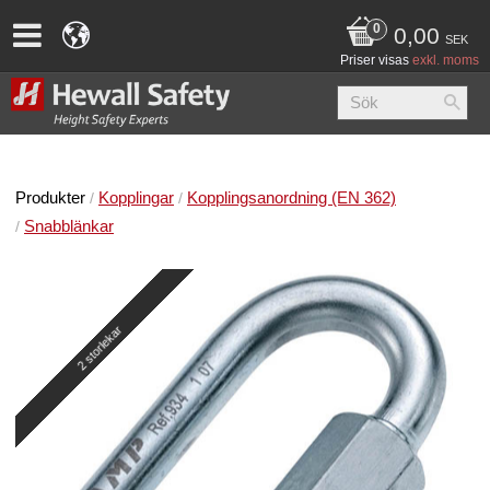
0,00
SEK
Priser visas
exkl. moms
Produkter
Kopplingar
Kopplingsanordning (EN 362)
Snabblänkar
2 storlekar