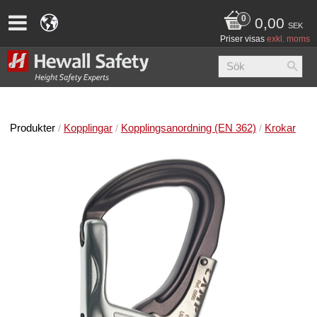
0,00
SEK
Priser visas
exkl. moms
Produkter
Kopplingar
Kopplingsanordning (EN 362)
Krokar