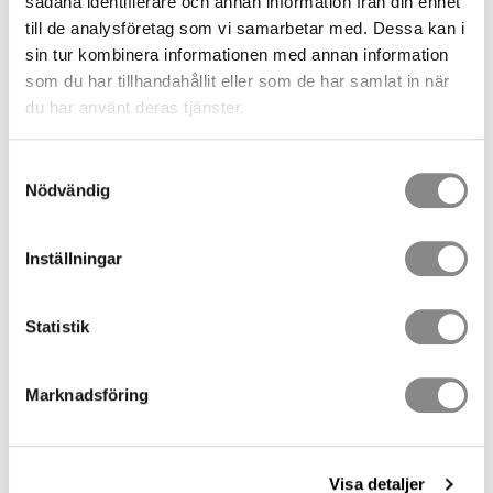
sådana identifierare och annan information från din enhet
till de analysföretag som vi samarbetar med. Dessa kan i
sin tur kombinera informationen med annan information
Lagerstatus
49 st i lager
Artikelnr
0995
som du har tillhandahållit eller som de har samlat in när
Vikt
0,125 kg
du har använt deras tjänster.
Tillverkare
CAMP Safety
Samtyckesval
Dokument
Nödvändig
Datablad
Bruksanvisning
Inställningar
Försäkran om överensstämmelse (CE)
Visa alla produkter från CAMP Safety
Statistik
Säkerhetskrok Hercules
Marknadsföring
23mm 30kN
Visa detaljer