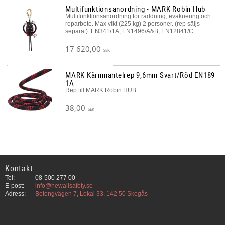
Multifunktionsanordning - MARK Robin Hub
Multifunktionsanordning för räddning, evakuering och
reparbete. Max vikt (225 kg) 2 personer. (rep säljs
separat). EN341/1A, EN1496/A&B, EN12841/C
17 620,00
SEK
MARK Kärnmantelrep 9,6mm Svart/Röd EN189
1A
Rep till MARK Robin HUB
38,00
SEK
Kontakt
Tel:
08-500 277 00
E-post:
info@hewallsafety.se
Adress:
Betongvägen 7, Lokal 33, 142 50 Skogås