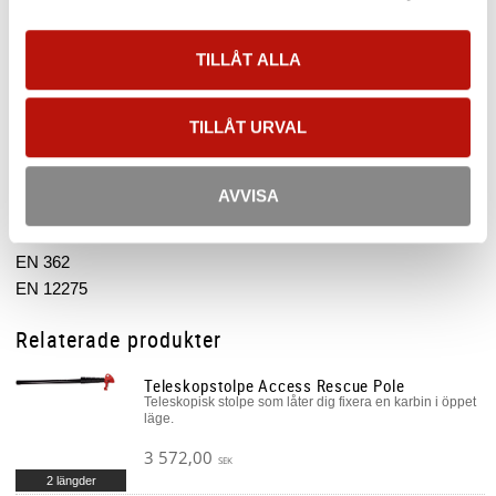
Automatlåsande säkerhetskrok i smidd aluminiumlegering.
Ergonomisk design med enhandsmanövrering.
TILLÅT ALLA
Beskrivning
Säkerhetskrok tillverkad av smidd aluminiumlegering. Dubbel
TILLÅT URVAL
låsfunktion säkerställer oavsiktlig öppning, men är ändå lätt att
öppna med enhandsgrepp. Keylock stängning förebygger trassel
AVVISA
under bruk. Kropp i aluminium och låsenhet i rostfritt stål.
Godkännande
EN 362
EN 12275
Relaterade produkter
Teleskopstolpe Access Rescue Pole
Teleskopisk stolpe som låter dig fixera en karbin i öppet
läge.
3 572,00
SEK
2 längder