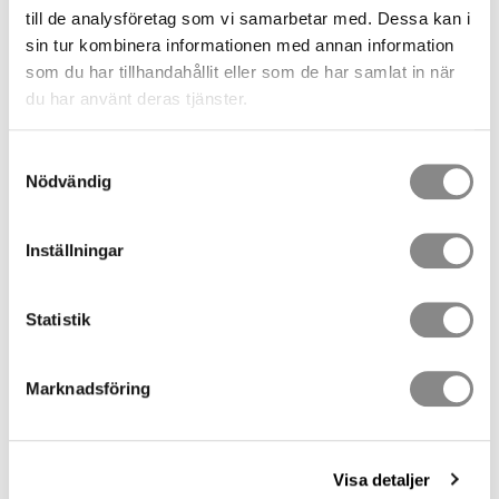
till de analysföretag som vi samarbetar med. Dessa kan i
sin tur kombinera informationen med annan information
Lagerstatus
4 st i lager
som du har tillhandahållit eller som de har samlat in när
Artikelnr
5974-15974
du har använt deras tjänster.
Vikt
1,35 kg
Tillverkare
Ergodyne
Samtyckesval
Dokument
Nödvändig
Datablad
Certifikat
Inställningar
Visa alla produkter från Ergodyne
Statistik
Lyftbag-45kg-35L-Zipper
Marknadsföring
Top-Arsenal® 5974
Styv och mycket kraftig lyftbag i Heavy-Duty Nylon. Max last 45
Visa detaljer