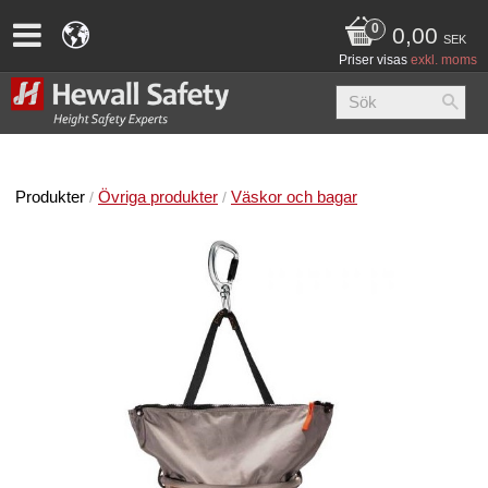
0,00
SEK
Priser visas
exkl. moms
Produkter
Övriga produkter
Väskor och bagar