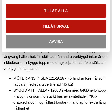
kg. Svivlande säkerhetskarbin.
TILLÅT ALLA
Beskrivning
Arsenal® 5974 lyftbag/verktygsväska med svivlande karbin är
TILLÅT URVAL
certifierat enligt ANSI / ISEA 121-2018 - förebyggande av tappade
objekt och säker förvaring samt åtkomst av handverktyg, små
delar och hårdvara när du arbetar på höjder. Tillverkad främst av
AVVISA
1200D nylon - plus en 840D nylon topp, syntetiskt läder botten
och en kraftig YKK-dragkedja - den här lyftbagen är byggd för
långvarig hållbarhet. Till skillnad från andra verktygshinkar är det
inkluderar en inbyggd topp med dragkedja för att säkerställa att
verktyg inte tappas ut.
MÖTER ANSI / ISEA 121-2018 - Förhindrar föremål som
tappats, tredjepartscertifierad (45 kg)
BYGGD ATT HÅLLA - 1200D nylon med 840D nylontopp,
kraftig nylonsöm, förstärkt bas av syntetläder, YKK-
dragkedja och höghållfast förstärkt handtag för extra lång
hållbarhet