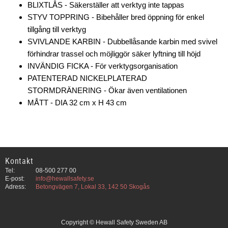
BLIXTLÅS - Säkerställer att verktyg inte tappas
STYV TOPPRING - Bibehåller bred öppning för enkel
tillgång till verktyg
SVIVLANDE KARBIN - Dubbellåsande karbin med svivel
förhindrar trassel och möjliggör säker lyftning till höjd
INVÄNDIG FICKA - För verktygsorganisation
PATENTERAD NICKELPLATERAD
STORMDRÄNERING - Ökar även ventilationen
MÅTT - DIA 32 cm x H 43 cm
Kontakt
Tel:
08-500 277 00
E-post:
info@hewallsafety.se
Adress:
Betongvägen 7, Lokal 33, 142 50 Skogås
Copyright © Hewall Safety Sweden AB