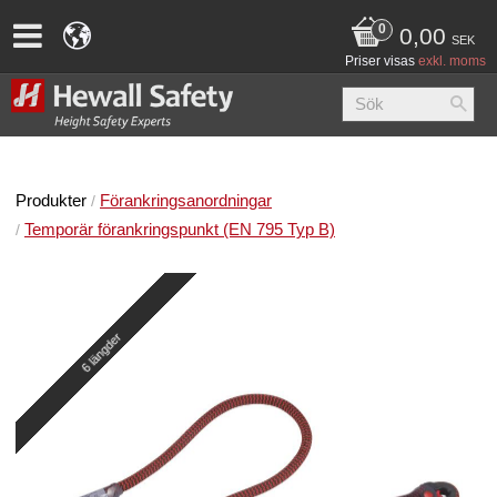
0,00
SEK
Priser visas
exkl. moms
Produkter
Förankringsanordningar
Temporär förankringspunkt (EN 795 Typ B)
6 längder