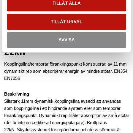
Försäkran om överensstämmelse (CE) [10m]
TILLÅT ALLA
Visa alla produkter från CAMP Safety
TILLÅT URVAL
Kopplingslina - Dynaone
AVVISA
22kN
Kopplingslina/temporär förankringspunkt konstruerad av 11 mm
dynamiskt rep som absorberar energin av mindre stötar. EN354,
EN795B
Beskrivning
Slitstark 11mm dynamisk kopplingslina avsedd att användas
som kopplingslina i ett hindrande system eller som temporär
förankringspunkt. Dynamiskt rep tillåter absorption av små stötar
(det är inte en certifierad energiupptagare). Brottgräns
22kN. Skyddssystemet för repändarna och dess sömmar är