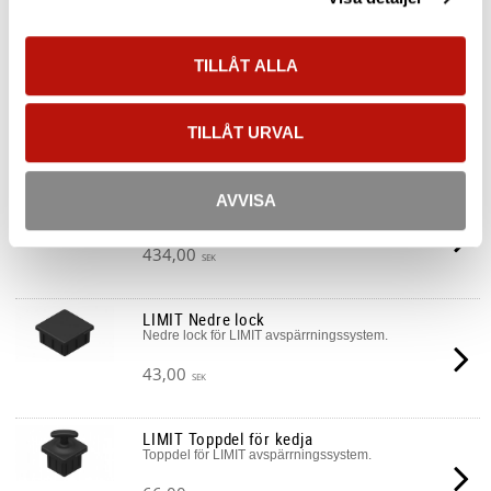
Vikt till LIMIT avspärrningssystem. Praktiska bärhandtag.
Mått HxBxL: 110x400800mm
TILLÅT ALLA
Vikt: 28 kg
Material: Återvunnet material
TILLÅT URVAL
Relaterade produkter
LIMIT Systemskylt
AVVISA
Systemskylt till LIMIT avspärrningssystem
434,00
SEK
LIMIT Nedre lock
Nedre lock för LIMIT avspärrningssystem.
43,00
SEK
LIMIT Toppdel för kedja
Toppdel för LIMIT avspärrningssystem.