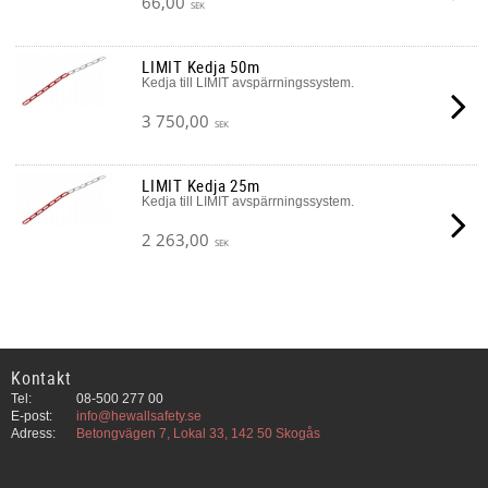
66,00
SEK
LIMIT Kedja 50m
Kedja till LIMIT avspärrningssystem.
3 750,00
SEK
LIMIT Kedja 25m
Kedja till LIMIT avspärrningssystem.
2 263,00
SEK
Kontakt
Tel:
08-500 277 00
E-post:
info@hewallsafety.se
Adress:
Betongvägen 7, Lokal 33, 142 50 Skogås