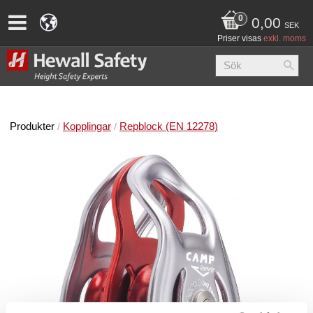
0,00
SEK
Priser visas
exkl. moms
Produkter
Kopplingar
Repblock (EN 12278)