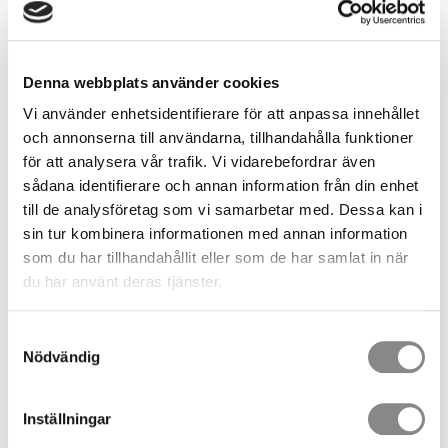
Denna webbplats använder cookies
Vi använder enhetsidentifierare för att anpassa innehållet
och annonserna till användarna, tillhandahålla funktioner
för att analysera vår trafik. Vi vidarebefordrar även
sådana identifierare och annan information från din enhet
till de analysföretag som vi samarbetar med. Dessa kan i
1 015,00
SEK
sin tur kombinera informationen med annan information
som du har tillhandahållit eller som de har samlat in när
du har använt deras tjänster.
Antal
st
Samtyckesval
Nödvändig
KÖP
Inställningar
Lagerstatus
12 st i lager
Artikelnr
2157