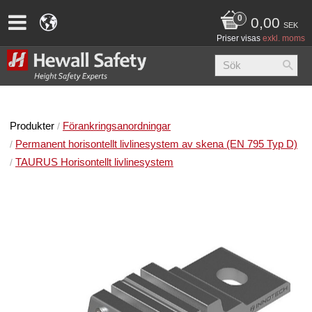
0,00
SEK
Priser visas
exkl. moms
Produkter
Förankringsanordningar
Permanent horisontellt livlinesystem av skena (EN 795 Typ D)
TAURUS Horisontellt livlinesystem