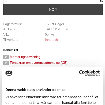
st
KÖP
Lagerstatus
153 st i lager
Artikelnr
TAURUS-BEF-10
Vikt
0,4 kg
Tillverkare
Innotech
Dokument
Monteringsanvisning
Försäkran om överensstämmelse (CE)
Visa alla produkter från Innotech
Denna webbplats använder cookies
TAURUS Skenfäste M12x2
Vi använder enhetsidentifierare för att anpassa innehållet
Fäste för montering av TAURUS skena på betong, fasad eller
och annonserna till användarna, tillhandahålla funktioner