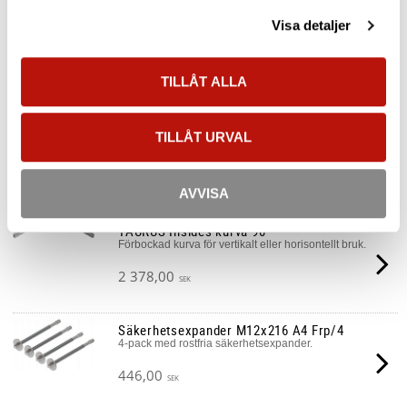
TAURUS Horisontell kurva
Visa detaljer
Horisontell kurva för att skapa hörn i TAURUS
fallskyddssystem.
TILLÅT ALLA
2 378,00
SEK
TAURUS Utsides kurva 90°
TILLÅT URVAL
Förbockad kurva för vertikalt eller horisontellt bruk.
2 378,00
SEK
AVVISA
TAURUS Insides kurva 90°
Förbockad kurva för vertikalt eller horisontellt bruk.
2 378,00
SEK
Säkerhetsexpander M12x216 A4 Frp/4
4-pack med rostfria säkerhetsexpander.
446,00
SEK