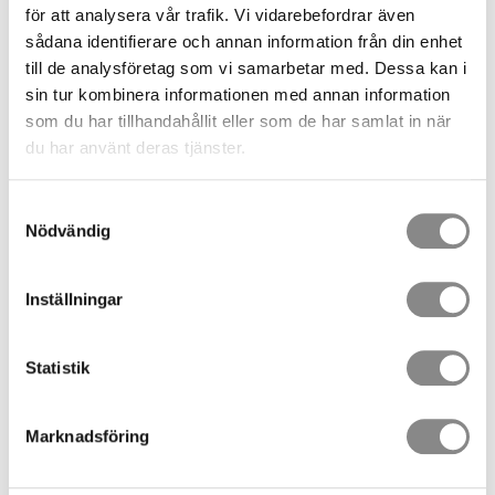
stålkonstruktioner.
för att analysera vår trafik. Vi vidarebefordrar även
sådana identifierare och annan information från din enhet
till de analysföretag som vi samarbetar med. Dessa kan i
Beskrivning
sin tur kombinera informationen med annan information
Skenfäste i aluminium för montering av TAURUS skena på
som du har tillhandahållit eller som de har samlat in när
betong, fasad eller stålkonstruktioner.
du har använt deras tjänster.
Standard
EN 795 Typ D
Samtyckesval
Nödvändig
Relaterade produkter
Säkerhetsexpander M12x120 A4 Frp/4
Inställningar
Kit med 4st rostfria expander M12.
464,00
SEK
Statistik
TAURUS Skena 3m
Aluminiumskena 3 meter
Marknadsföring
2 090,00
SEK