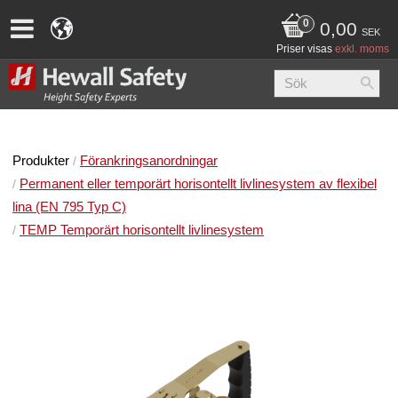
0,00
SEK
Priser visas
exkl. moms
Produkter
Förankringsanordningar
Permanent eller temporärt horisontellt livlinesystem av flexibel
lina (EN 795 Typ C)
TEMP Temporärt horisontellt livlinesystem