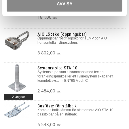
AIO Vajer 8mm 7x7 AISI316
AVVISA
Vajer till Innotech fallskyddssystem.
181,00
SEK
AIO Löpsko (öppningsbar)
Öppningsbar rostfri löpsko för TEMP och AIO
horisontella livlinesystem.
8 802,00
SEK
Systemstolpe STA-10
Systemstolpe som tillsammans med tex en
förankringspunkt eller ett livlinesystem skapar ett
komplett system. EN795 A och C
2 484,00
SEK
2 längder
Basfäste för stålbalk
Komplett balkklämma för att montera AIO-STA-10
basstolpar på en stålbalk.
6 543,00
SEK