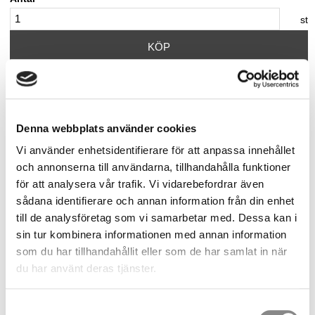
st
KÖP
Lagerstatus
8 st i lager
Artikelnr
TEMP-SZH-10
Vikt
2,28 kg
Denna webbplats använder cookies
Tillverkare
Innotech
Vi använder enhetsidentifierare för att anpassa innehållet
och annonserna till användarna, tillhandahålla funktioner
Dokument
för att analysera vår trafik. Vi vidarebefordrar även
Installationsmanual
sådana identifierare och annan information från din enhet
till de analysföretag som vi samarbetar med. Dessa kan i
Visa alla produkter från Innotech
sin tur kombinera informationen med annan information
som du har tillhandahållit eller som de har samlat in när
du har använt deras tjänster.
TEMP Mellanpassage
Samtyckesval
Mellanpassage till TEMP temporära livlinesystem.