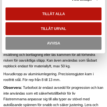
Fot ascender med integrerade rullar som ger ojämförlig
effektivitet under klättring och lågt slitage på både repet och på
själva ascendern
TILLÅT ALLA
Beskrivning
TILLÅT URVAL
Turbofoot Evo har integrerade rullar som ger ojämförlig effektivitet
under klättring och lågt slitage på både repet och på själva
ascendern. Kan användas i två olika lägen med en
AVVISA
knapptryckning: frigör kammen för att möjliggöra omedelbar
insättning och borttagning eller lås kammen för att förhindra
risken för oavsiktliga släpp. Kan även användas som låsbart
repblock endast för materiallyft, max 50 kg.
Huvudkropp av aluminiumlegering. Precisionsgjuten kam i
rostfritt stål. För rep från 8 till 13 mm.
Observera:
Turbofoot är endast avsedd för progression och kan
inte användas som ett säkerhetstillbehör för liv
Fästremmarna anpassar sig till alla typer av stövel med
autolåsande spännen för snabb och säker justering. Lera och