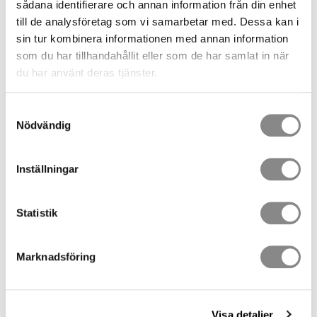
sådana identifierare och annan information från din enhet
KÖP
till de analysföretag som vi samarbetar med. Dessa kan i
sin tur kombinera informationen med annan information
Lagerstatus
8 st i lager
som du har tillhandahållit eller som de har samlat in när
Artikelnr
3262
du har använt deras tjänster.
Vikt
0,16 kg
Tillverkare
CAMP Safety
Samtyckesval
Nödvändig
Dokument
Datablad
Inställningar
Bruksanvisning
Visa alla produkter från CAMP Safety
Statistik
Turbofoot EVO Fot ascender
Marknadsföring
-Vänster
Visa detaljer