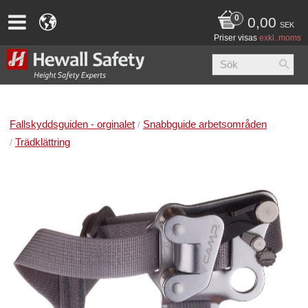
0,00
SEK
Priser visas
exkl. moms
Fallskyddsguiden - orginalet
Snabbguide arbetsområden
Trädklättring