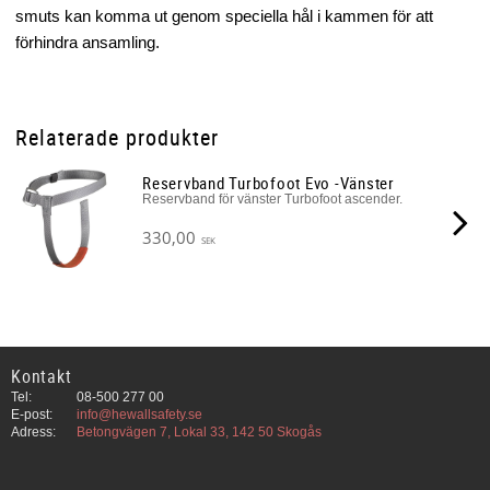
smuts kan komma ut genom speciella hål i kammen för att
förhindra ansamling.
Relaterade produkter
Reservband Turbofoot Evo -Vänster
Reservband för vänster Turbofoot ascender.
330,00
SEK
Kontakt
Tel:
08-500 277 00
E-post:
info@hewallsafety.se
Adress:
Betongvägen 7, Lokal 33, 142 50 Skogås