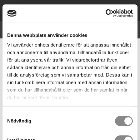
0,00
SEK
Priser visas
exkl. moms
Denna webbplats använder cookies
Vi använder enhetsidentifierare för att anpassa innehållet
RISKER VID VISSA TYPER AV
och annonserna till användarna, tillhandahålla funktioner
ARBETEN AFS 2023:13
för att analysera vår trafik. Vi vidarebefordrar även
sådana identifierare och annan information från din enhet
Arbetsmiljöverkets föreskrifter
till de analysföretag som vi samarbetar med. Dessa kan i
Risker vid vissa typer av arbeten AFS 2023:13
sin tur kombinera informationen med annan information
som du har tillhandahållit eller som de har samlat in när
du har använt deras tjänster.
Samtyckesval
Nödvändig