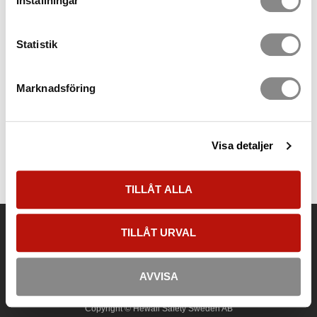
Inställningar
Statistik
Marknadsföring
Visa detaljer
TILLÅT ALLA
Kontakt
TILLÅT URVAL
Tel:
08-500 277 00
E-post:
info@hewallsafety.se
Adress:
Betongvägen 7, Lokal 33, 142 50 Skogås
AVVISA
Copyright © Hewall Safety Sweden AB