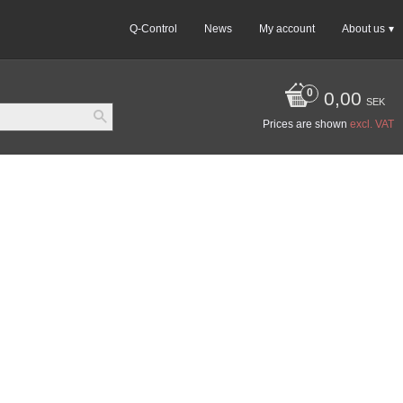
Q-Control
News
My account
About us
0,00
SEK
Prices are shown
excl. VAT