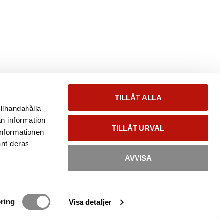
TILLÅT ALLA
illhandahålla
an information
TILLÅT URVAL
informationen
änt deras
AVVISA
ring
Visa detaljer