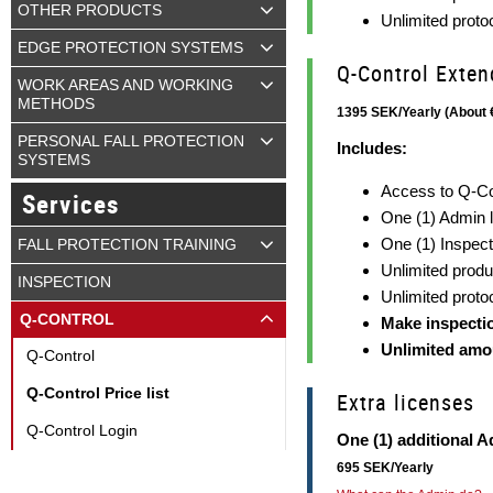
OTHER PRODUCTS
Unlimited proto
EDGE PROTECTION SYSTEMS
Q-Control Exte
WORK AREAS AND WORKING
METHODS
1395 SEK/Yearly (About 
PERSONAL FALL PROTECTION
Includes:
SYSTEMS
Access to Q-Co
Services
One (1) Admin 
One (1) Inspect
FALL PROTECTION TRAINING
Unlimited produ
INSPECTION
Unlimited proto
Q-CONTROL
Make inspecti
Unlimited amo
Q-Control
Q-Control Price list
Extra licenses
Q-Control Login
One (1) additional A
695 SEK/Yearly