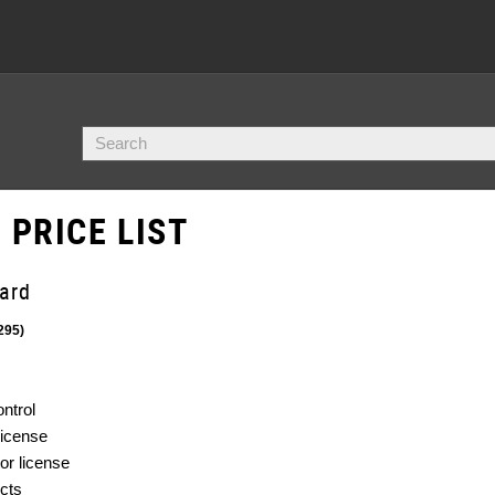
 PRICE LIST
ard
295)
ntrol
license
or license
cts