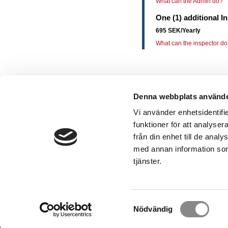
What can the Admin do?
One (1) additional I
695 SEK/Yearly
What can the inspector d
1. Requires Q-Control Extended.
Denna webbplats använde
Vi använder enhetsidentifie
funktioner för att analyser
från din enhet till de ana
med annan information som 
Contact
tjänster.
Tel:
+46 8-500 277 00
E-post:
info@hewallsafety.com
Address:
Betongvägen 7, Unit 33, 142 50 Skogås
Samtyckesval
Nödvändig