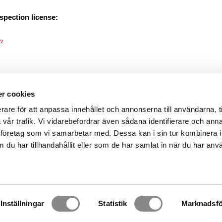
nspection license:
o?
r cookies
rare för att anpassa innehållet och annonserna till användarna, t
a vår trafik. Vi vidarebefordrar även sådana identifierare och ann
lysföretag som vi samarbetar med. Dessa kan i sin tur kombinera 
du har tillhandahållit eller som de har samlat in när du har anv
Inställningar
Statistik
Marknadsfö
Copyright © Hewall Safety Sweden AB