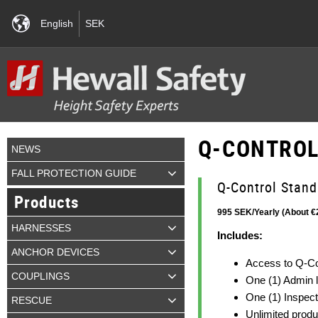
English
SEK
Q-CONTROL
NEWS
FALL PROTECTION GUIDE
Q-Control Stand
Products
995 SEK/Yearly (About €
HARNESSES
Includes:
ANCHOR DEVICES
Access to Q-Co
COUPLINGS
One (1) Admin 
One (1) Inspect
RESCUE
Unlimited produ