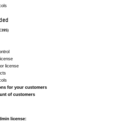
cols
nded
€395)
ntrol
license
or license
cts
cols
ons for your customers
unt of customers
dmin license: