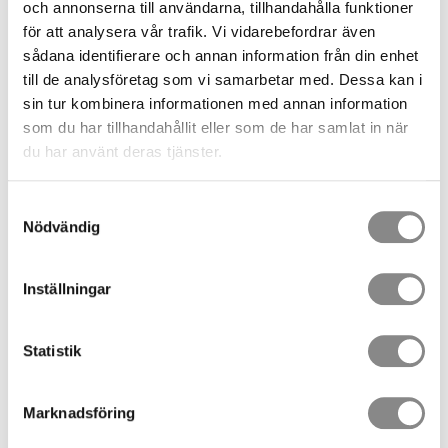
Chin straps Ares
och annonserna till användarna, tillhandahålla funktioner
Replacement chin strap kit for the Ares helmet.
för att analysera vår trafik. Vi vidarebefordrar även
224,00
sådana identifierare och annan information från din enhet
SEK
till de analysföretag som vi samarbetar med. Dessa kan i
2 pc. in stock
sin tur kombinera informationen med annan information
Chin straps Ares Air
som du har tillhandahållit eller som de har samlat in när
Replacement chin strap kit for the Ares Air helmet.
du har använt deras tjänster.
320,00
SEK
10 pc. in stock
Samtyckesval
Headlamp holder kit 4pc Ares/Ares Air
Nödvändig
Replacement headlamp holder clips for the Ares and Ares
Air helmets (4 pcs).
Inställningar
110,00
SEK
9 Pack in stock
Padding kit foam Ares/Ares/Air
Statistik
Replacement foam padding kit for Ares and Ares Air
helmets.
127,00
Marknadsföring
SEK
38 pc. in stock