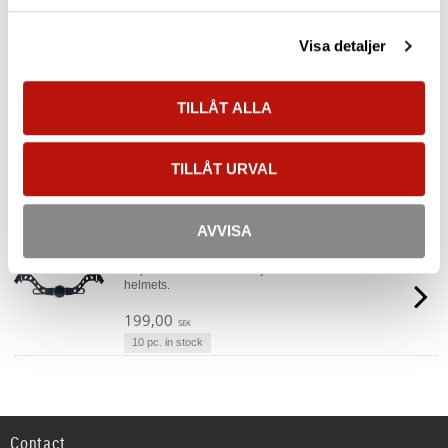
Padding kit mesh Ares/Ares Air
Replacement mesh padding kit for the Ares and Ares Air
Visa detaljer
helmets.
110,00
SEK
34 pc. in stock
TILLÅT ALLA
Reducing kit Ares/Ares Air
Adapter kit for reducing the size of the Ares and Ares Air
helmets.
TILLÅT URVAL
110,00
SEK
10 pc. in stock
AVVISA
Turn dial Ares/Ares Air
Replacement turn dial adjustment kit for Ares and Ares Air
helmets.
199,00
SEK
10 pc. in stock
Contact