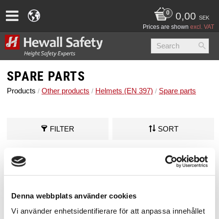
0,00
SEK
Prices are shown
excl. VAT
SPARE PARTS
Products
Other products
Helmets (EN 397)
Spare parts
FILTER
SORT
Caps visor/ear slots Ares/Ares Air 4-pack
Caps for visor and ear protection slots on the Ares and
Ares Air helmets (2+2 pcs).
110,00
SEK
Denna webbplats använder cookies
10 Pack in stock
Vi använder enhetsidentifierare för att anpassa innehållet