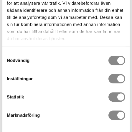
för att analysera vår trafik. Vi vidarebefordrar även
sådana identifierare och annan information från din enhet
till de analysföretag som vi samarbetar med. Dessa kan i
sin tur kombinera informationen med annan information
som du har tillhandahållit eller som de har samlat in när
du har använt deras tjänster.
Samtyckesval
Nödvändig
110,00
SEK
Inställningar
Quantity
Pack
Statistik
BUY
Marknadsföring
Stock status
10 Pack in stock
Article SKU
074504