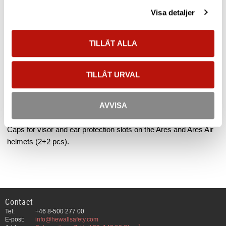
Weight
0.003 kg
Visa detaljer
Manufacturer
CAMP Safety
Show all products from CAMP Safety
TILLÅT ALLA
TILLÅT URVAL
Caps visor/ear slots
Ares/Ares Air 4-pack
AVVISA
Caps for visor and ear protection slots on the Ares and Ares Air
helmets (2+2 pcs).
Contact
Tel:
+46 8-500 277 00
E-post:
info@hewallsafety.com