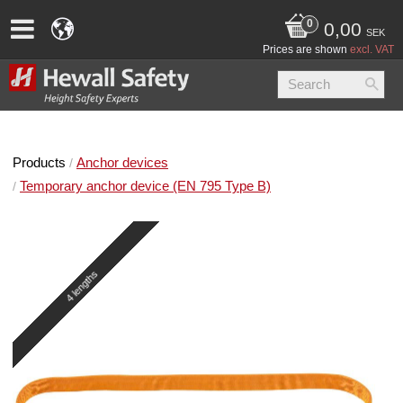
0,00
SEK
Prices are shown
excl. VAT
Products
Anchor devices
Temporary anchor device (EN 795 Type B)
4 lengths