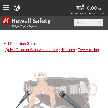
0,00
SEK
Prices are shown
excl. VAT
Fall Protection Guide
Quick Guide to Work Areas and Applications
Tree climbing