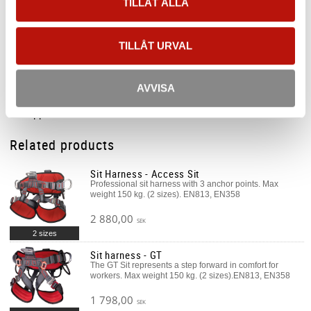
TILLÅT ALLA
harnesses using the proprietary Sicura buckles. Can also be
connected to any EN 813 harness by connecting it to the front
TILLÅT URVAL
attachment point with two connectors. Equipped with buckle for
connection to the back of compatible harnesses when not in use.
AVVISA
Standard
CE Approved
Related products
Sit Harness - Access Sit
Professional sit harness with 3 anchor points. Max
weight 150 kg. (2 sizes). EN813, EN358
2 880,00
SEK
2 sizes
Sit harness - GT
The GT Sit represents a step forward in comfort for
workers. Max weight 150 kg. (2 sizes).EN813, EN358
1 798,00
SEK