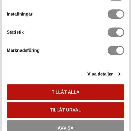
Alighting Assistance
Inställningar
Rotating alighting assistance for vertical rail systems with
integrated ladder rungs
Statistik
Description
Rotating alighting assistance with integrated ladder rungs. Used
Marknadsföring
as top part of the STEP vertical rail ladders.
Material:
galvanised steel, aluminium, stainless steel (AISI 304)
Substructure:
concrete, wood, steel construction
Visa detaljer
Delivered assembled as 1 unit. 2 holding brackets (TAURUS-
BEF-101-ST) necessary (not included in the delivery)!
TILLÅT ALLA
Certification
CE EN 353-1
TILLÅT URVAL
Related products
AVVISA