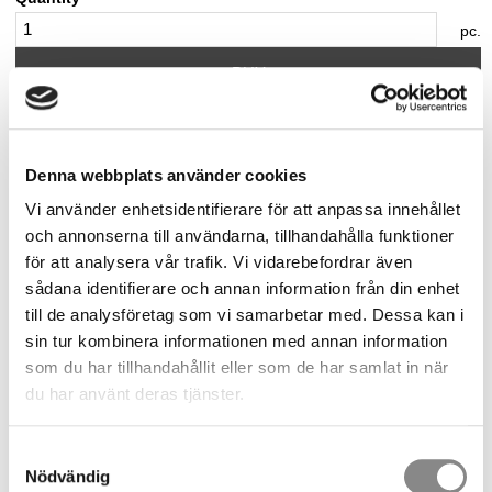
pc.
BUY
Stock status
Delivery in 1 week
Article SKU
TAURUS-STEP-50-ST
Denna webbplats använder cookies
Weight
13.3 kg
Vi använder enhetsidentifierare för att anpassa innehållet
Manufacturer
Innotech
och annonserna till användarna, tillhandahålla funktioner
Document
för att analysera vår trafik. Vi vidarebefordrar även
sådana identifierare och annan information från din enhet
Installation manual
till de analysföretag som vi samarbetar med. Dessa kan i
Declaration of conformity (CE)
sin tur kombinera informationen med annan information
som du har tillhandahållit eller som de har samlat in när
Show all products from Innotech
du har använt deras tjänster.
TAURUS STEP Rotating
Samtyckesval
Nödvändig