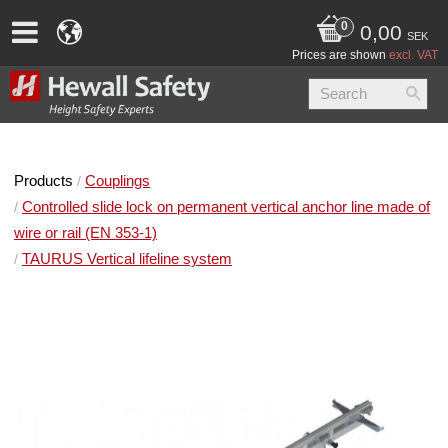
0,00
SEK
Prices are shown
excl. VAT
Products
Couplings
Controlled slide lock on permanent vertical anchor line made of
wire or rail (EN 353-1)
TAURUS Vertical lifeline system