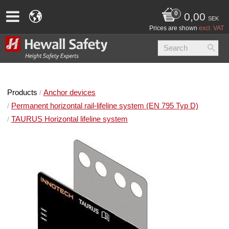
0,00
SEK
Prices are shown
excl. VAT
Products
Anchor devices
Permanent horizontal rail-lifeline system (EN 795 Typ D)
TAURUS Horizontal lifeline system