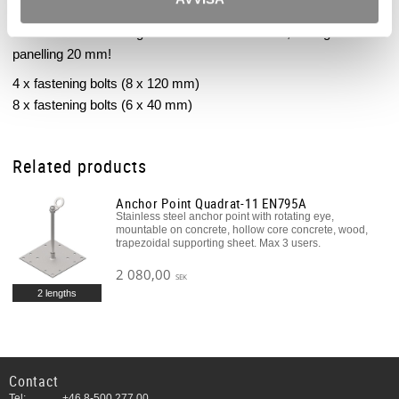
Wooden screw kit (12pc) in galvanized steel. Wood cross-
section of load-bearing wood min. 80 x 100 mm, strength of
panelling 20 mm!
4 x fastening bolts (8 x 120 mm)
8 x fastening bolts (6 x 40 mm)
Related products
Anchor Point Quadrat-11 EN795A
Stainless steel anchor point with rotating eye,
mountable on concrete, hollow core concrete, wood,
trapezoidal supporting sheet. Max 3 users.
2 080,00
SEK
2 lengths
Contact
Tel:
+46 8-500 277 00