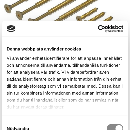
Denna webbplats använder cookies
Vi använder enhetsidentifierare för att anpassa innehållet
och annonserna till användarna, tillhandahålla funktioner
för att analysera vår trafik. Vi vidarebefordrar även
sådana identifierare och annan information från din enhet
188,00
till de analysföretag som vi samarbetar med. Dessa kan i
SEK
sin tur kombinera informationen med annan information
som du har tillhandahållit eller som de har samlat in när
Quantity
du har använt deras tjänster.
pc.
Samtyckesval
BUY
Nödvändig