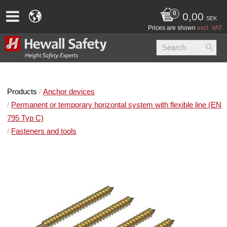
0,00
SEK
Prices are shown
excl. VAT
Products
Anchor devices
Permanent or temporary horizontal system with flexible line (EN
795 Typ C)
Fasteners and tools