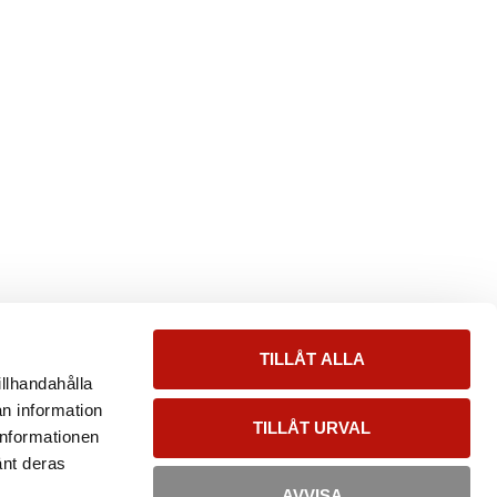
TILLÅT ALLA
illhandahålla
an information
TILLÅT URVAL
informationen
änt deras
AVVISA