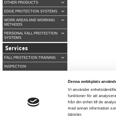
OTHER PRODUCTS
EDGE PROTECTION SYSTEMS
WORK AREAS AND WORKING
METHODS
PERSONAL FALL PROTECTION
SYSTEMS
Services
FALL PROTECTION TRAINING
INSPECTION
Q-CONTROL
Denna webbplats använde
Vi använder enhetsidentifie
funktioner för att analyser
från din enhet till de ana
med annan information som 
Contact
tjänster.
Tel:
+46 8-500 277 00