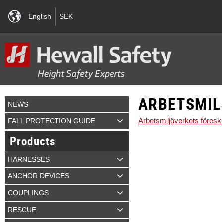
English
SEK
ARBETSMIL
NEWS
Arbetsmiljöverkets föreskr
FALL PROTECTION GUIDE
Products
HARNESSES
ANCHOR DEVICES
COUPLINGS
RESCUE