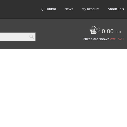
Q-Control
News
My account
About us
0,00
SEK
Prices are shown
excl. VAT