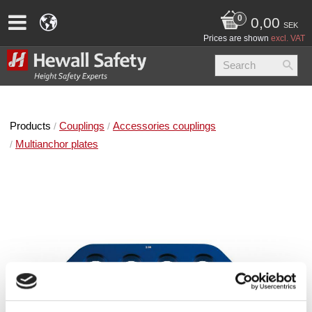
0,00
SEK
Prices are shown
excl. VAT
Products
Couplings
Accessories couplings
Multianchor plates