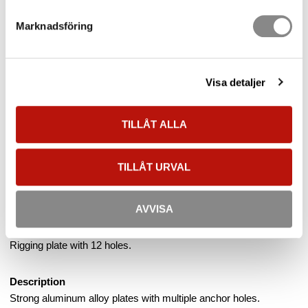
Article SKU
126902
Marknadsföring
Weight
0.59 kg
Manufacturer
CAMP Safety
Document
Visa detaljer
Datasheet
User manual
TILLÅT ALLA
Declaration of conformity (CE)
Show all products from CAMP Safety
TILLÅT URVAL
Multianchor Large 45kN
AVVISA
Rigging plate with 12 holes.
Description
Strong aluminum alloy plates with multiple anchor holes.