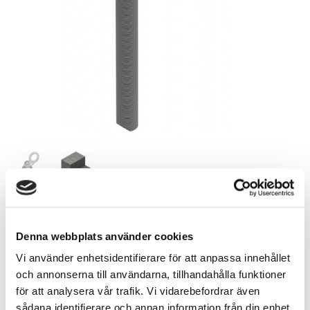
829,00
SEK
Denna webbplats använder cookies
Vi använder enhetsidentifierare för att anpassa innehållet
Quantity
och annonserna till användarna, tillhandahålla funktioner
för att analysera vår trafik. Vi vidarebefordrar även
pc.
sådana identifierare och annan information från din enhet