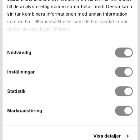
BUY
till de analysföretag som vi samarbetar med. Dessa kan i
sin tur kombinera informationen med annan information
som du har tillhandahållit eller som de har samlat in när
Stock status
54 pc. in stock
du har använt deras tjänster.
Article SKU
EAP-SPAR-11-125
Weight
0.42 kg
Manufacturer
Innotech
Samtyckesval
Nödvändig
Document
User manual SE
Inställningar
User manual EN
Declaration of conformity (CE)
Statistik
Show all products from Innotech
Marknadsföring
Anchor Point M16x125
EN795A
Visa detaljer