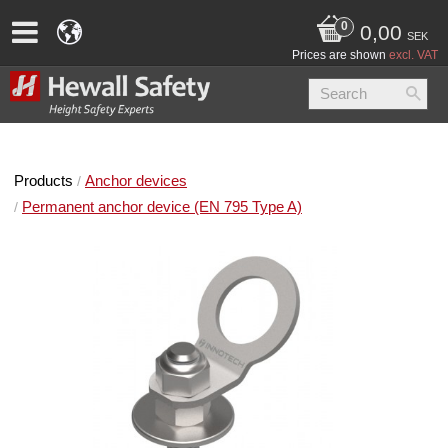
0,00
SEK
Prices are shown
excl. VAT
Products
Anchor devices
Permanent anchor device (EN 795 Type A)