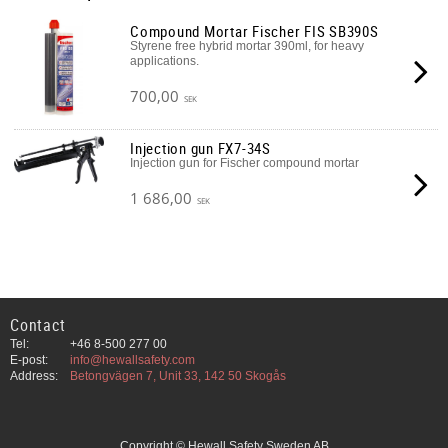
Compound Mortar Fischer FIS SB390S
Styrene free hybrid mortar 390ml, for heavy
applications.
700,00
SEK
Injection gun FX7-34S
Injection gun for Fischer compound mortar
1 686,00
SEK
Contact
Tel:
+46 8-500 277 00
E-post:
info@hewallsafety.com
Address:
Betongvägen 7, Unit 33, 142 50 Skogås
Copyright © Hewall Safety Sweden AB