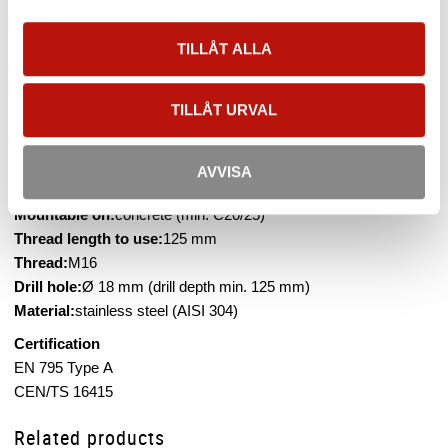
Stainless steel anchor point for chemical bounding in concrete.
TILLÅT ALLA
Max 3 users.
Description
TILLÅT URVAL
Stainless steel anchor point for chemical bounding in concrete.
For bounding in concrete: FISCHER FIS SB 390, HILTI HY 200
AVVISA
or BEF-110. Certified for 3 persons (incl. 1 person for first aid)
Mountable on:
concrete (min. C20/25)
Thread length to use:
125 mm
Thread:
M16
Drill hole:
Ø 18 mm (drill depth min. 125 mm)
Material:
stainless steel (AISI 304)
Certification
EN 795 Type A
CEN/TS 16415
Related products