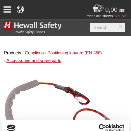
0,00
SEK
Prices are shown
excl. VAT
Products
Couplings
Positioning lanyard (EN 358)
Accessories and spare parts