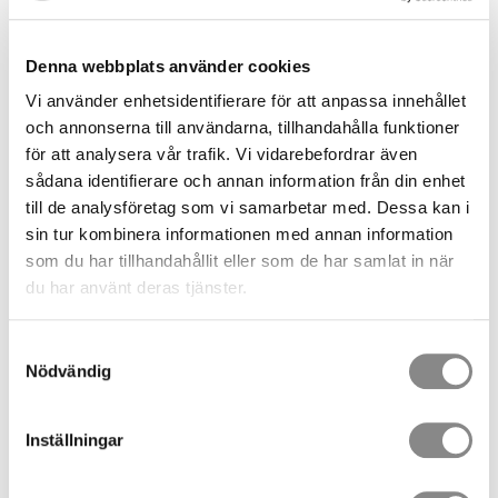
Denna webbplats använder cookies
Vi använder enhetsidentifierare för att anpassa innehållet
och annonserna till användarna, tillhandahålla funktioner
för att analysera vår trafik. Vi vidarebefordrar även
sådana identifierare och annan information från din enhet
till de analysföretag som vi samarbetar med. Dessa kan i
sin tur kombinera informationen med annan information
som du har tillhandahållit eller som de har samlat in när
800,00
SEK
du har använt deras tjänster.
Samtyckesval
Quantity
Nödvändig
pc.
BUY
Inställningar
Stock status
5 pc. in stock