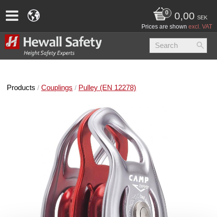
0,00
SEK
Prices are shown
excl. VAT
Products
Couplings
Pulley (EN 12278)