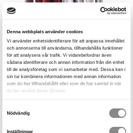
Denna webbplats använder cookies
Vi använder enhetsidentifierare för att anpassa innehållet
och annonserna till användarna, tillhandahålla funktioner
för att analysera vår trafik. Vi vidarebefordrar även
sådana identifierare och annan information från din enhet
1 015,00
SEK
till de analysföretag som vi samarbetar med. Dessa kan i
sin tur kombinera informationen med annan information
som du har tillhandahållit eller som de har samlat in när
Quantity
du har använt deras tjänster.
pc.
BUY
Samtyckesval
Nödvändig
Stock status
12 pc. in stock
Article SKU
2157
Inställningar